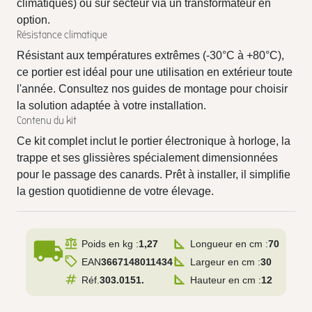
climatiques) ou sur secteur via un transformateur en
option.
Résistance climatique
Résistant aux températures extrêmes (-30°C à +80°C),
ce portier est idéal pour une utilisation en extérieur toute
l'année. Consultez nos guides de montage pour choisir
la solution adaptée à votre installation.
Contenu du kit
Ce kit complet inclut le portier électronique à horloge, la
trappe et ses glissières spécialement dimensionnées
pour le passage des canards. Prêt à installer, il simplifie
la gestion quotidienne de votre élevage.
local_shipping
Poids en kg :
1,27
Longueur en cm :
70
EAN
3667148011434
Largeur en cm :
30
Réf.
303.0151.
Hauteur en cm :
12