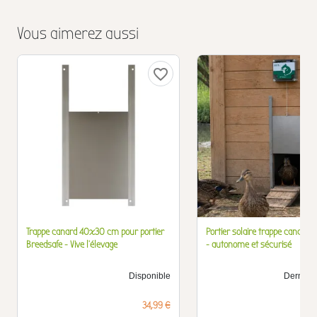
Vous aimerez aussi
favorite_border
Trappe canard 40x30 cm pour portier
Portier solaire trappe canar
Breedsafe - Vive l'élevage
- autonome et sécurisé
Disponible
Derniers 
Prix
34,99 €