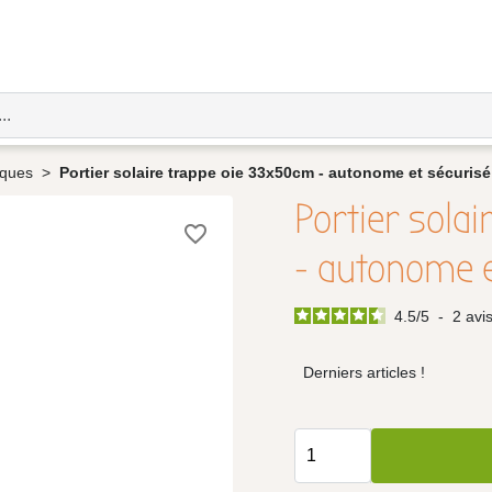
iques
Portier solaire trappe oie 33x50cm - autonome et sécurisé
Portier sola
favorite_border
- autonome e
4.5
/
5
-
2
avi
Derniers articles !