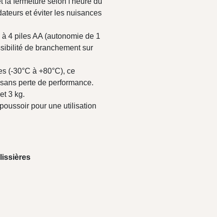
t la fermeture selon l'heure du
dateurs et éviter les nuisances
à 4 piles AA (autonomie de 1
ssibilité de branchement sur
es (-30°C à +80°C), ce
 sans perte de performance.
et 3 kg.
ussoir pour une utilisation
lissières