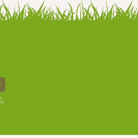
k
us
e à