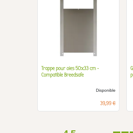
Trappe pour oies 50x33 cm -
G
Compatible Breedsafe
p
Disponible
Prix
39,99 €