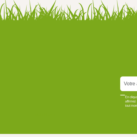
En cliqu
affirmez
tout mom
VOIR PLUS +