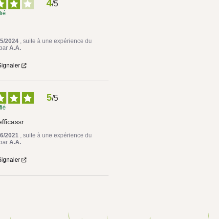
4
/
5
fié
05/2024
, suite à une expérience du
par
A.A.
Signaler
5
/
5
fié
efficassr
06/2021
, suite à une expérience du
par
A.A.
Signaler