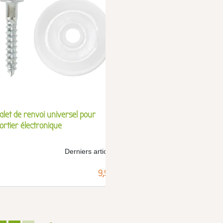
alet de renvoi universel pour
Portier auto pour poulai
ortier électronique
lumière
Derniers articles !
Der
Prix
9,99 €