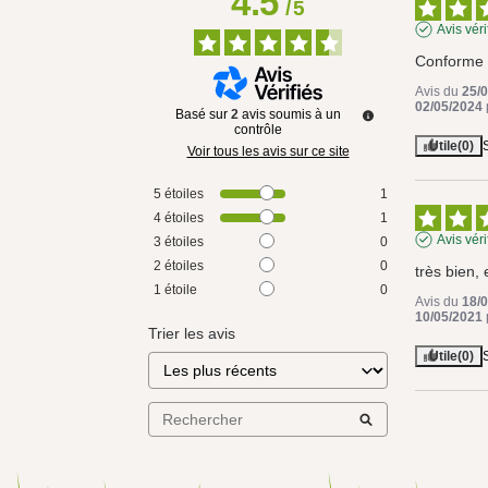
4.5
/
5
Avis véri
Conforme
Avis du
25/
02/05/2024
Basé sur
2
avis soumis à un
contrôle
Utile
(0)
Voir tous les avis sur ce site
5
étoiles
1
4
étoiles
1
Avis véri
3
étoiles
0
2
étoiles
0
très bien, 
1
étoile
0
Avis du
18/
10/05/2021
Trier les avis
Utile
(0)