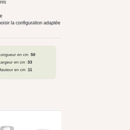
nis
ge
sir la configuration adaptée
Longueur en cm :
50
Largeur en cm :
33
Hauteur en cm :
11