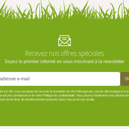
Recevez nos offres spéciales
Soyez le premier informé en vous inscrivant à la newsletter
O
ant sur OK, vous acceptez de recevoir la newsletter de Vive l'élevage par courrier électronique et vo
 avoir pris connaissance de notre Politique de confidentialité. Vous pourrez facilement vous désinscrir
ent via les liens de désabonnement présents dans chacun de nos emails.