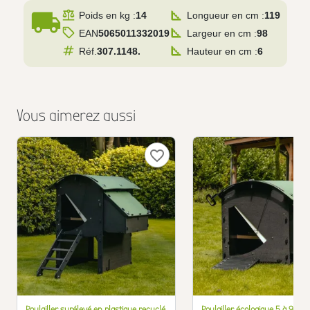
local_shipping
Poids en kg :
14
Longueur en cm :
119
EAN
5065011332019
Largeur en cm :
98
Réf.
307.1148.
Hauteur en cm :
6
Vous aimerez aussi
favorite_border
Poulailler surélevé en plastique recyclé
Poulailler écologique 5 à 9 pou